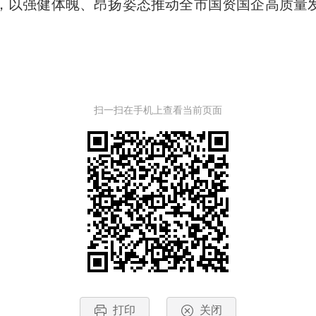
，以强健体魄、昂扬姿态推动全市国资国企高质量
扫一扫在手机上查看当前页面
打印
关闭