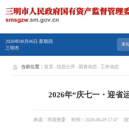
2026年08月06日
星期四
三明市
当前位置：
首页
信息公开
国资动态
工作动态
2026年“庆七一・迎
来源：市国资委
时间：2026-06-29 17:47
浏